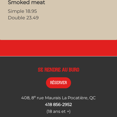
Smoked meat
Simple 18.95
Double 23.49
SE RENDRE AU BURO
RÉSERVER
e
408, 8
rue Maurais La Pocatière, QC
418 856-2952
(18 ans et +)