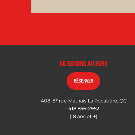
SE RENDRE AU BURO
RÉSERVER
e
408, 8
rue Maurais La Pocatière, QC
418 856-2952
(18 ans et +)