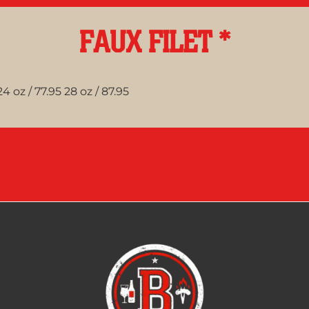
FAUX FILET *
24 oz / 77.95 28 oz / 87.95