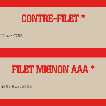
CONTRE-FILET *
 12 oz / 47.95
FILET MIGNON AAA *
 42.95 8 oz / 52.95