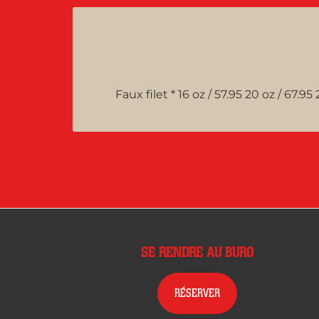
Faux filet * 16 oz / 57.95 20 oz / 67.95 
SE RENDRE AU BURO
RÉSERVER